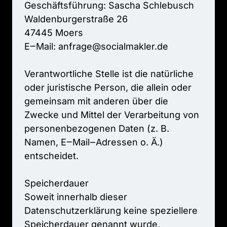
Geschäftsführung: 
Sascha 
Schlebusch
Waldenburgerstraße 
26

47445 
Moers

E‒
Mail: 
anfrage@socialmakler.de

Verantwortliche 
Stelle 
ist 
die 
natürliche 
oder 
juristische 
Person, 
die 
allein 
oder 
gemeinsam 
mit 
anderen 
über 
die 
Zwecke 
und 
Mittel 
der 
Verarbeitung 
von 
personenbezogenen 
Daten 
(z. 
B. 
Namen, 
E‒
Mail‒
Adressen 
o. 
Ä.) 
entscheidet.

Speicherdauer

Soweit 
innerhalb 
dieser 
Datenschutzerklärung 
keine 
speziellere 
Speicherdauer 
genannt 
wurde, 