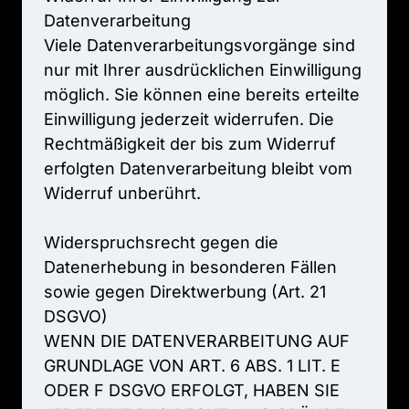
Datenverarbeitung

Viele 
Datenverarbeitungsvorgänge 
sind 
nur 
mit 
Ihrer 
ausdrücklichen 
Einwilligung 
möglich. 
Sie 
können 
eine 
bereits 
erteilte 
Einwilligung 
jederzeit 
widerrufen. 
Die 
Rechtmäßigkeit 
der 
bis 
zum 
Widerruf 
erfolgten 
Datenverarbeitung 
bleibt 
vom 
Widerruf 
unberührt.

Widerspruchsrecht 
gegen 
die 
Datenerhebung 
in 
besonderen 
Fällen 
sowie 
gegen 
Direktwerbung 
(Art. 
21 
DSGVO)

WENN 
DIE 
DATENVERARBEITUNG 
AUF 
GRUNDLAGE 
VON 
ART. 
6 
ABS. 
1 
LIT. 
E 
ODER 
F 
DSGVO 
ERFOLGT, 
HABEN 
SIE 