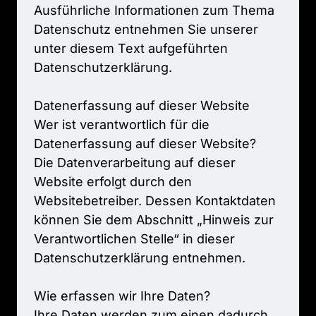
Ausführliche 
Informationen 
zum 
Thema 
Datenschutz 
entnehmen 
Sie 
unserer 
unter 
diesem 
Text 
aufgeführten 
Datenschutzerklärung.

Datenerfassung 
auf 
dieser 
Website

Wer 
ist 
verantwortlich 
für 
die 
Datenerfassung 
auf 
dieser 
Website?

Die 
Datenverarbeitung 
auf 
dieser 
Website 
erfolgt 
durch 
den 
Websitebetreiber. 
Dessen 
Kontaktdaten 
können 
Sie 
dem 
Abschnitt 
„Hinweis 
zur 
Verantwortlichen 
Stelle“ 
in 
dieser 
Datenschutzerklärung 
entnehmen.

Wie 
erfassen 
wir 
Ihre 
Daten?

Ihre 
Daten 
werden 
zum 
einen 
dadurch 