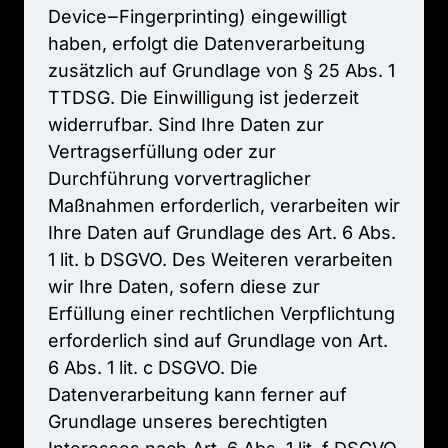
Device‒
Fingerprinting) 
eingewilligt 
haben, 
erfolgt 
die 
Datenverarbeitung 
zusätzlich 
auf 
Grundlage 
von 
§ 
25 
Abs. 
1 
TTDSG. 
Die 
Einwilligung 
ist 
jederzeit 
widerrufbar. 
Sind 
Ihre 
Daten 
zur 
Vertragserfüllung 
oder 
zur 
Durchführung 
vorvertraglicher 
Maßnahmen 
erforderlich, 
verarbeiten 
wir 
Ihre 
Daten 
auf 
Grundlage 
des 
Art. 
6 
Abs. 
1 
lit. 
b 
DSGVO. 
Des 
Weiteren 
verarbeiten 
wir 
Ihre 
Daten, 
sofern 
diese 
zur 
Erfüllung 
einer 
rechtlichen 
Verpflichtung 
erforderlich 
sind 
auf 
Grundlage 
von 
Art. 
6 
Abs. 
1 
lit. 
c 
DSGVO. 
Die 
Datenverarbeitung 
kann 
ferner 
auf 
Grundlage 
unseres 
berechtigten 