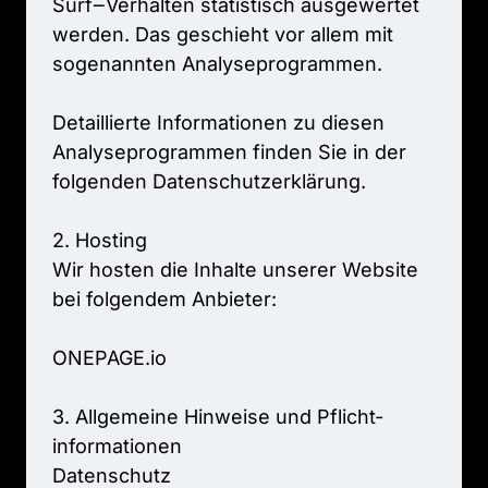
Surf‒
Verhalten 
statistisch 
ausgewertet 
werden. 
Das 
geschieht 
vor 
allem 
mit 
sogenannten 
Analyseprogrammen.

Detaillierte 
Informationen 
zu 
diesen 
Analyseprogrammen 
finden 
Sie 
in 
der 
folgenden 
Datenschutzerklärung.

2. 
Hosting

Wir 
hosten 
die 
Inhalte 
unserer 
Website 
bei 
folgendem 
Anbieter:

ONEPAGE.io

3. 
Allgemeine 
Hinweise 
und 
Pflicht­
informationen

Datenschutz
