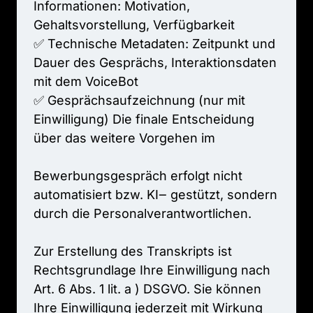
Informationen: 
Motivation, 
Gehaltsvorstellung, 
Verfügbarkeit

✅ 
Technische 
Metadaten: 
Zeitpunkt 
und 
Dauer 
des 
Gesprächs, 
Interaktionsdaten 
mit 
dem 
VoiceBot

✅ 
Gesprächsaufzeichnung 
(nur 
mit 
Einwilligung) 
Die 
finale 
Entscheidung 
über 
das 
weitere 
Vorgehen 
im

Bewerbungsgespräch 
erfolgt 
nicht 
automatisiert 
bzw. 
KI‒
gestützt, 
sondern 
durch 
die 
Personalverantwortlichen.

Zur 
Erstellung 
des 
Transkripts 
ist 
Rechtsgrundlage 
Ihre 
Einwilligung 
nach 
Art. 
6 
Abs. 
1 
lit. 
a 
) 
DSGVO. 
Sie 
können 
Ihre 
Einwilligung 
jederzeit 
mit 
Wirkung 