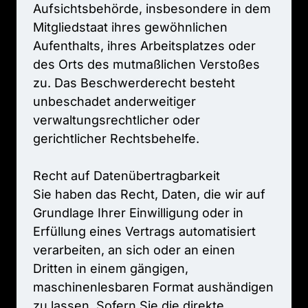
Aufsichtsbehörde, 
insbesondere 
in 
dem 
Mitgliedstaat 
ihres 
gewöhnlichen 
Aufenthalts, 
ihres 
Arbeitsplatzes 
oder 
des 
Orts 
des 
mutmaßlichen 
Verstoßes 
zu. 
Das 
Beschwerderecht 
besteht 
unbeschadet 
anderweitiger 
verwaltungsrechtlicher 
oder 
gerichtlicher 
Rechtsbehelfe.

Recht 
auf 
Daten­übertrag­barkeit

Sie 
haben 
das 
Recht, 
Daten, 
die 
wir 
auf 
Grundlage 
Ihrer 
Einwilligung 
oder 
in 
Erfüllung 
eines 
Vertrags 
automatisiert 
verarbeiten, 
an 
sich 
oder 
an 
einen 
Dritten 
in 
einem 
gängigen, 
maschinenlesbaren 
Format 
aushändigen 
zu 
lassen. 
Sofern 
Sie 
die 
direkte 