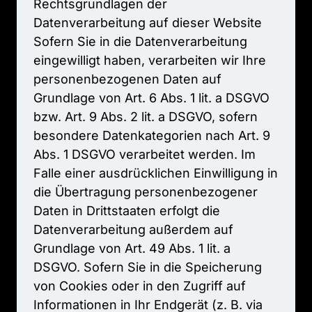
Rechtsgrundlagen 
der 
Datenverarbeitung 
auf 
dieser 
Website

Sofern 
Sie 
in 
die 
Datenverarbeitung 
eingewilligt 
haben, 
verarbeiten 
wir 
Ihre 
personenbezogenen 
Daten 
auf 
Grundlage 
von 
Art. 
6 
Abs. 
1 
lit. 
a 
DSGVO 
bzw. 
Art. 
9 
Abs. 
2 
lit. 
a 
DSGVO, 
sofern 
besondere 
Datenkategorien 
nach 
Art. 
9 
Abs. 
1 
DSGVO 
verarbeitet 
werden. 
Im 
Falle 
einer 
ausdrücklichen 
Einwilligung 
in 
die 
Übertragung 
personenbezogener 
Daten 
in 
Drittstaaten 
erfolgt 
die 
Datenverarbeitung 
außerdem 
auf 
Grundlage 
von 
Art. 
49 
Abs. 
1 
lit. 
a 
DSGVO. 
Sofern 
Sie 
in 
die 
Speicherung 
von 
Cookies 
oder 
in 
den 
Zugriff 
auf 
Informationen 
in 
Ihr 
Endgerät 
(z. 
B. 
via 