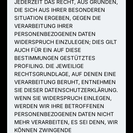
JEDERZEIT 
DAS 
RECHT, 
AUS 
GRÜNDEN, 
DIE 
SICH 
AUS 
IHRER 
BESONDEREN 
SITUATION 
ERGEBEN, 
GEGEN 
DIE 
VERARBEITUNG 
IHRER 
PERSONENBEZOGENEN 
DATEN 
WIDERSPRUCH 
EINZULEGEN; 
DIES 
GILT 
AUCH 
FÜR 
EIN 
AUF 
DIESE 
BESTIMMUNGEN 
GESTÜTZTES 
PROFILING. 
DIE 
JEWEILIGE 
RECHTSGRUNDLAGE, 
AUF 
DENEN 
EINE 
VERARBEITUNG 
BERUHT, 
ENTNEHMEN 
SIE 
DIESER 
DATENSCHUTZERKLÄRUNG. 
WENN 
SIE 
WIDERSPRUCH 
EINLEGEN, 
WERDEN 
WIR 
IHRE 
BETROFFENEN 
PERSONENBEZOGENEN 
DATEN 
NICHT 
MEHR 
VERARBEITEN, 
ES 
SEI 
DENN, 
WIR 
KÖNNEN 
ZWINGENDE 