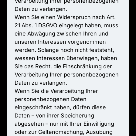
Verarbeitung 
Ihrer 
personenbezogenen 
Daten 
zu 
verlangen.

Wenn 
Sie 
einen 
Widerspruch 
nach 
Art. 
21 
Abs. 
1 
DSGVO 
eingelegt 
haben, 
muss 
eine 
Abwägung 
zwischen 
Ihren 
und 
unseren 
Interessen 
vorgenommen 
werden. 
Solange 
noch 
nicht 
feststeht, 
wessen 
Interessen 
überwiegen, 
haben 
Sie 
das 
Recht, 
die 
Einschränkung 
der 
Verarbeitung 
Ihrer 
personenbezogenen 
Daten 
zu 
verlangen.

Wenn 
Sie 
die 
Verarbeitung 
Ihrer 
personenbezogenen 
Daten 
eingeschränkt 
haben, 
dürfen 
diese 
Daten 
– 
von 
ihrer 
Speicherung 
abgesehen 
– 
nur 
mit 
Ihrer 
Einwilligung 
oder 
zur 
Geltendmachung, 
Ausübung 