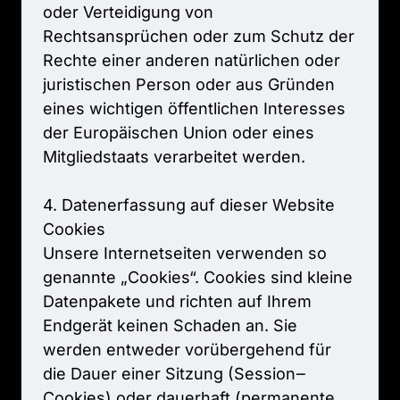
oder 
Verteidigung 
von 
Rechtsansprüchen 
oder 
zum 
Schutz 
der 
Rechte 
einer 
anderen 
natürlichen 
oder 
juristischen 
Person 
oder 
aus 
Gründen 
eines 
wichtigen 
öffentlichen 
Interesses 
der 
Europäischen 
Union 
oder 
eines 
Mitgliedstaats 
verarbeitet 
werden.

4. 
Datenerfassung 
auf 
dieser 
Website

Cookies

Unsere 
Internetseiten 
verwenden 
so 
genannte 
„Cookies“. 
Cookies 
sind 
kleine 
Datenpakete 
und 
richten 
auf 
Ihrem 
Endgerät 
keinen 
Schaden 
an. 
Sie 
werden 
entweder 
vorübergehend 
für 
die 
Dauer 
einer 
Sitzung 
(Session‒
Cookies) 
oder 
dauerhaft 
(permanente 