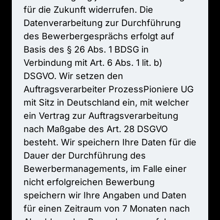
für 
die 
Zukunft 
widerrufen. 
Die 
Datenverarbeitung 
zur 
Durchführung 
des 
Bewerbergesprächs 
erfolgt 
auf 
Basis 
des 
§ 
26 
Abs. 
1 
BDSG 
in 
Verbindung 
mit 
Art. 
6 
Abs. 
1 
lit. 
b) 
DSGVO. 
Wir 
setzen 
den 
Auftragsverarbeiter 
ProzessPioniere 
UG 
mit 
Sitz 
in 
Deutschland 
ein, 
mit 
welcher 
ein 
Vertrag 
zur 
Auftragsverarbeitung 
nach 
Maßgabe 
des 
Art. 
28 
DSGVO 
besteht. 
Wir 
speichern 
Ihre 
Daten 
für 
die 
Dauer 
der 
Durchführung 
des 
Bewerbermanagements, 
im 
Falle 
einer 
nicht 
erfolgreichen 
Bewerbung 
speichern 
wir 
Ihre 
Angaben 
und 
Daten 
für 
einen 
Zeitraum 
von 
7 
Monaten 
nach 