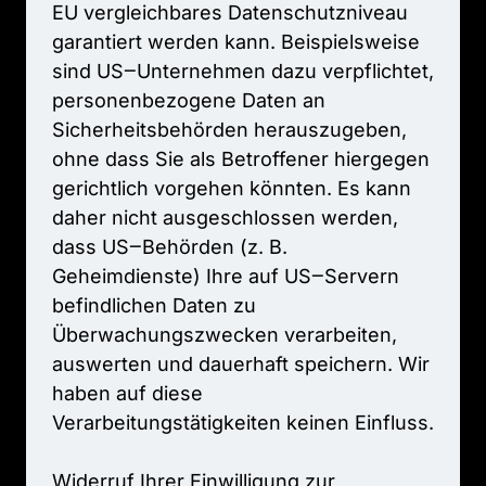
EU 
vergleichbares 
Datenschutzniveau 
garantiert 
werden 
kann. 
Beispielsweise 
sind 
US‒
Unternehmen 
dazu 
verpflichtet, 
personenbezogene 
Daten 
an 
Sicherheitsbehörden 
herauszugeben, 
ohne 
dass 
Sie 
als 
Betroffener 
hiergegen 
gerichtlich 
vorgehen 
könnten. 
Es 
kann 
daher 
nicht 
ausgeschlossen 
werden, 
dass 
US‒
Behörden 
(z. 
B. 
Geheimdienste) 
Ihre 
auf 
US‒
Servern 
befindlichen 
Daten 
zu 
Überwachungszwecken 
verarbeiten, 
auswerten 
und 
dauerhaft 
speichern. 
Wir 
haben 
auf 
diese 
Verarbeitungstätigkeiten 
keinen 
Einfluss.

Widerruf 
Ihrer 
Einwilligung 
zur 