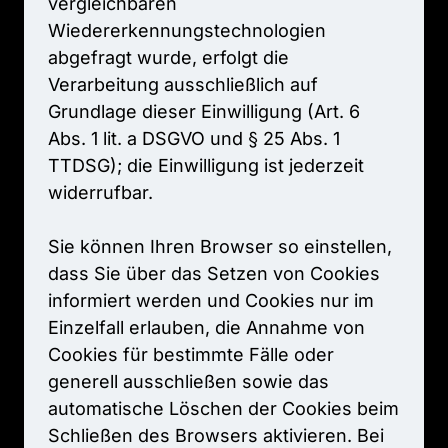
vergleichbaren 
Wiedererkennungstechnologien 
abgefragt 
wurde, 
erfolgt 
die 
Verarbeitung 
ausschließlich 
auf 
Grundlage 
dieser 
Einwilligung 
(Art. 
6 
Abs. 
1 
lit. 
a 
DSGVO 
und 
§ 
25 
Abs. 
1 
TTDSG); 
die 
Einwilligung 
ist 
jederzeit 
widerrufbar.

Sie 
können 
Ihren 
Browser 
so 
einstellen, 
dass 
Sie 
über 
das 
Setzen 
von 
Cookies 
informiert 
werden 
und 
Cookies 
nur 
im 
Einzelfall 
erlauben, 
die 
Annahme 
von 
Cookies 
für 
bestimmte 
Fälle 
oder 
generell 
ausschließen 
sowie 
das 
automatische 
Löschen 
der 
Cookies 
beim 
Schließen 
des 
Browsers 
aktivieren. 
Bei 