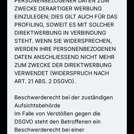
PERSONENBEZOGENER 
DATEN 
ZUM 
ZWECKE 
DERARTIGER 
WERBUNG 
EINZULEGEN; 
DIES 
GILT 
AUCH 
FÜR 
DAS 
PROFILING, 
SOWEIT 
ES 
MIT 
SOLCHER 
DIREKTWERBUNG 
IN 
VERBINDUNG 
STEHT. 
WENN 
SIE 
WIDERSPRECHEN, 
WERDEN 
IHRE 
PERSONENBEZOGENEN 
DATEN 
ANSCHLIESSEND 
NICHT 
MEHR 
ZUM 
ZWECKE 
DER 
DIREKTWERBUNG 
VERWENDET 
(WIDERSPRUCH 
NACH 
ART. 
21 
ABS. 
2 
DSGVO).

Beschwerde­recht 
bei 
der 
zuständigen 
Aufsichts­behörde

Im 
Falle 
von 
Verstößen 
gegen 
die 
DSGVO 
steht 
den 
Betroffenen 
ein 
Beschwerderecht 
bei 
einer 