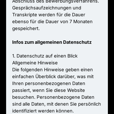
Abschluss 
des 
Bewerbungsverfahrens. 
Gesprächsaufzeichnungen 
und 
Transkripte 
werden 
für 
die 
Dauer 
ebenso 
für 
die 
Dauer 
von 
7 
Monaten 
gespeichert.

Infos 
zum 
allgemeinen 
1. 
Datenschutz 
auf 
einen 
Blick

Allgemeine 
Hinweise

Die 
folgenden 
Hinweise 
geben 
einen 
einfachen 
Überblick 
darüber, 
was 
mit 
Ihren 
personenbezogenen 
Daten 
passiert, 
wenn 
Sie 
diese 
Website 
besuchen. 
Personenbezogene 
Daten 
sind 
alle 
Daten, 
mit 
denen 
Sie 
persönlich 
identifiziert 
werden 
können. 