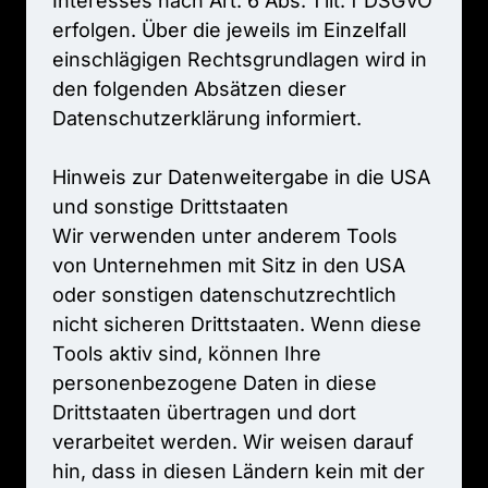
Interesses 
nach 
Art. 
6 
Abs. 
1 
lit. 
f 
DSGVO 
erfolgen. 
Über 
die 
jeweils 
im 
Einzelfall 
einschlägigen 
Rechtsgrundlagen 
wird 
in 
den 
folgenden 
Absätzen 
dieser 
Datenschutzerklärung 
informiert.

Hinweis 
zur 
Datenweitergabe 
in 
die 
USA 
und 
sonstige 
Drittstaaten

Wir 
verwenden 
unter 
anderem 
Tools 
von 
Unternehmen 
mit 
Sitz 
in 
den 
USA 
oder 
sonstigen 
datenschutzrechtlich 
nicht 
sicheren 
Drittstaaten. 
Wenn 
diese 
Tools 
aktiv 
sind, 
können 
Ihre 
personenbezogene 
Daten 
in 
diese 
Drittstaaten 
übertragen 
und 
dort 
verarbeitet 
werden. 
Wir 
weisen 
darauf 
hin, 
dass 
in 
diesen 
Ländern 
kein 
mit 
der 