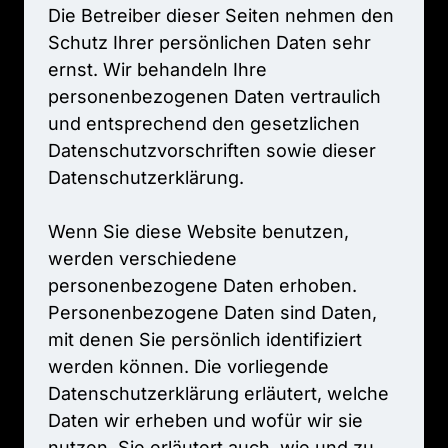
Die 
Betreiber 
dieser 
Seiten 
nehmen 
den 
Schutz 
Ihrer 
persönlichen 
Daten 
sehr 
ernst. 
Wir 
behandeln 
Ihre 
personenbezogenen 
Daten 
vertraulich 
und 
entsprechend 
den 
gesetzlichen 
Datenschutzvorschriften 
sowie 
dieser 
Datenschutzerklärung.

Wenn 
Sie 
diese 
Website 
benutzen, 
werden 
verschiedene 
personenbezogene 
Daten 
erhoben. 
Personenbezogene 
Daten 
sind 
Daten, 
mit 
denen 
Sie 
persönlich 
identifiziert 
werden 
können. 
Die 
vorliegende 
Datenschutzerklärung 
erläutert, 
welche 
Daten 
wir 
erheben 
und 
wofür 
wir 
sie 
nutzen. 
Sie 
erläutert 
auch, 
wie 
und 
zu 